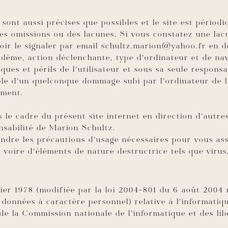
 sont aussi précises que possibles et le site est périod
des omissions ou des lacunes. Si vous constatez une lac
oir le signaler par email schultz.marion@yahoo.fr en d
blème, action déclenchante, type d’ordinateur et de navi
ques et périls de l’utilisateur et sous sa seule respon
ble d’un quelconque dommage subi par l’ordinateur de l
ement.
s le cadre du présent site internet en direction d’autre
nsabilité de Marion Schultz.
ndre les précautions d’usage nécessaires pour vous as
s voire d’éléments de nature destructrice tels que virus,
ier 1978 (modifiée par la loi 2004-801 du 6 août 2004 r
données à caractère personnel) relative à l’informatique
 de la Commission nationale de l’informatique et des lib