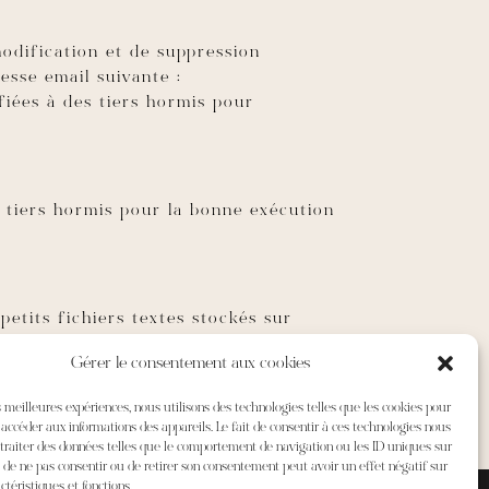
 modification et de suppression
esse email suivante :
iées à des tiers hormis pour
 tiers hormis pour la bonne exécution
 petits fichiers textes stockés sur
rties de ce site ne peuvent être
Gérer le consentement aux cookies
es meilleures expériences, nous utilisons des technologies telles que les cookies pour
 accéder aux informations des appareils. Le fait de consentir à ces technologies nous
traiter des données telles que le comportement de navigation ou les ID uniques sur
it de ne pas consentir ou de retirer son consentement peut avoir un effet négatif sur
ctéristiques et fonctions.