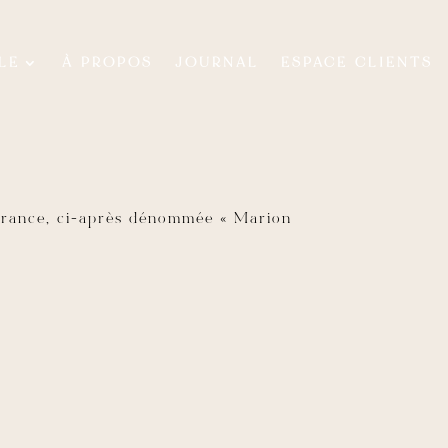
LE
À PROPOS
JOURNAL
ESPACE CLIENTS
h, France, ci-après dénommée « Marion