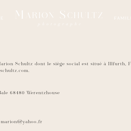
LE
FAMIL
 Marion Schultz dont le siège social est situé à Illfurt
nschultz.com.
e Bale 68480 Werentzhouse
tz.marion@yahoo.fr