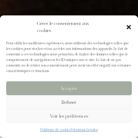
Gérer le consentement aux
cookies
Pour offrir les meilleures expériences, nous utilisons des technologies telles que
les cookies pour stocker et/ou accéder aux informations des appareils. Le fait de
consentir à ces technologies nous permettra de traiter des données telles que le
comportement de navigation ou les ID uniques sur ce site. Le fait de ne pas
consentir ou de retirer son consentement peut avoir un effet négatif sur certaines
caractéristiques et fonctions.
Accepter
Refuser
Voir les préférences
PHOTOGRAPHE DE
MARIAGE EN
Politique de cookies
Mentions Légales