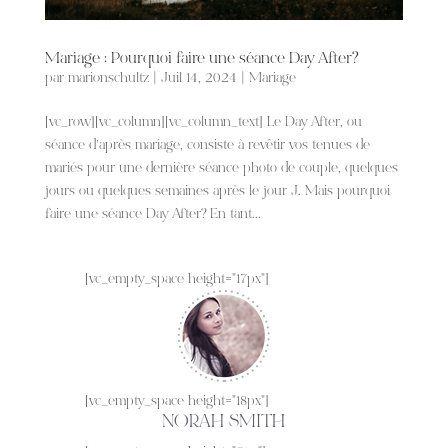
Mariage : Pourquoi faire une séance Day After?
par
marionschultz
|
Juil 14, 2024
|
Mariage
[vc_row][vc_column][vc_column_text] Le Day After, ou
séance d’après mariage, consiste à revêtir vos tenues de
mariés pour une dernière séance photo de couple, quelques
jours ou quelques semaines après le jour J. Mais pourquoi
faire une séance Day After? En tant...
[vc_empty_space height="17px"]
[vc_empty_space height="18px"]
NORAH SMITH