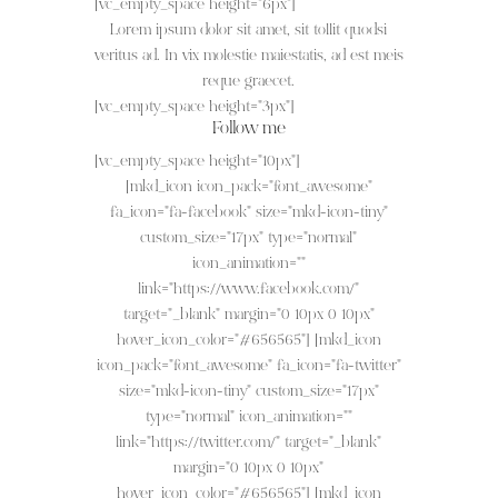
[vc_empty_space height="6px"]
Lorem ipsum dolor sit amet, sit tollit quodsi
veritus ad. In vix molestie maiestatis, ad est meis
reque graecet.
[vc_empty_space height="3px"]
Follow me
[vc_empty_space height="10px"]
[mkd_icon icon_pack="font_awesome"
fa_icon="fa-facebook" size="mkd-icon-tiny"
custom_size="17px" type="normal"
icon_animation=""
link="https://www.facebook.com/"
target="_blank" margin="0 10px 0 10px"
hover_icon_color="#656565"] [mkd_icon
icon_pack="font_awesome" fa_icon="fa-twitter"
size="mkd-icon-tiny" custom_size="17px"
type="normal" icon_animation=""
link="https://twitter.com/" target="_blank"
margin="0 10px 0 10px"
hover_icon_color="#656565"] [mkd_icon