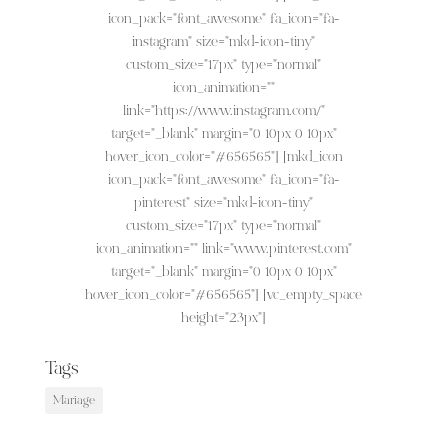
icon_pack="font_awesome" fa_icon="fa-
instagram" size="mkd-icon-tiny"
custom_size="17px" type="normal"
icon_animation=""
link="https://www.instagram.com/"
target="_blank" margin="0 10px 0 10px"
hover_icon_color="#656565"] [mkd_icon
icon_pack="font_awesome" fa_icon="fa-
pinterest" size="mkd-icon-tiny"
custom_size="17px" type="normal"
icon_animation="" link="www.pinterest.com"
target="_blank" margin="0 10px 0 10px"
hover_icon_color="#656565"] [vc_empty_space
height="23px"]
Tags
Mariage