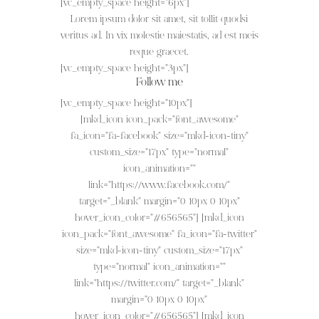
[vc_empty_space height="6px"]
Lorem ipsum dolor sit amet, sit tollit quodsi
veritus ad. In vix molestie maiestatis, ad est meis
reque graecet.
[vc_empty_space height="3px"]
Follow me
[vc_empty_space height="10px"]
[mkd_icon icon_pack="font_awesome"
fa_icon="fa-facebook" size="mkd-icon-tiny"
custom_size="17px" type="normal"
icon_animation=""
link="https://www.facebook.com/"
target="_blank" margin="0 10px 0 10px"
hover_icon_color="#656565"] [mkd_icon
icon_pack="font_awesome" fa_icon="fa-twitter"
size="mkd-icon-tiny" custom_size="17px"
type="normal" icon_animation=""
link="https://twitter.com/" target="_blank"
margin="0 10px 0 10px"
hover_icon_color="#656565"] [mkd_icon