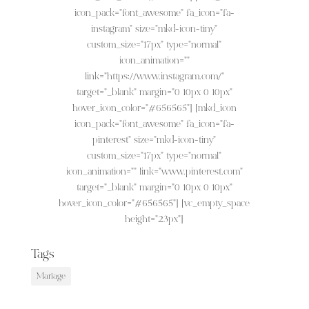
icon_pack="font_awesome" fa_icon="fa-
instagram" size="mkd-icon-tiny"
custom_size="17px" type="normal"
icon_animation=""
link="https://www.instagram.com/"
target="_blank" margin="0 10px 0 10px"
hover_icon_color="#656565"] [mkd_icon
icon_pack="font_awesome" fa_icon="fa-
pinterest" size="mkd-icon-tiny"
custom_size="17px" type="normal"
icon_animation="" link="www.pinterest.com"
target="_blank" margin="0 10px 0 10px"
hover_icon_color="#656565"] [vc_empty_space
height="23px"]
Tags
Mariage